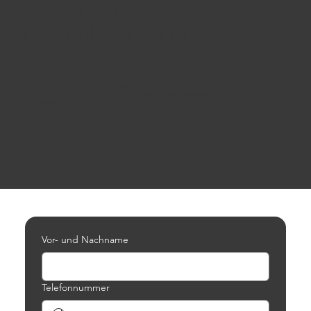
BEREIT FÜR
DEN NÄCHSTEN
SCHRITT?
Jetzt Förder-Check starten.
Prüfung der Förderfähigkeit, Rückmeldung innerhalb von 24
Stunden.
Vor- und Nachname
Telefonnummer