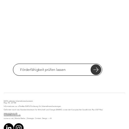
Förderfähigkeit prüfen lassen
BAFA-gelistete Unternehmensberaterin
Reg.-Nr. 227180
Informationen zur offiziellen BAFA-Förderung für Unternehmensberatungen.
Gefördert durch das Bundesministerium für Wirtschaft und Energie (BMWE) sowie den Europäischen Sozialfonds Plus (ESF Plus).
www.soma-co.de
kontakt@soma-co.de
soma-co.de | Werde Marke. | Strategie. Content. Design. +
KI