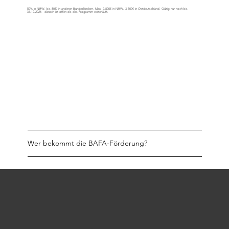
50% in NRW, bis 80% in anderen Bundesländern. Max. 2.800€ in NRW, 3.500€ in Ostdeutschland. Gültig nur noch bis
31.12.2026 - danach ist offen ob das Programm weiterläuft.
Wer bekommt die BAFA-Förderung?