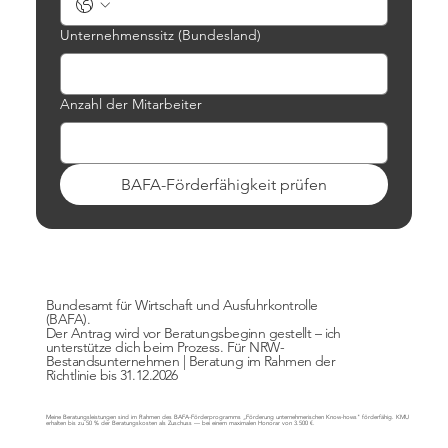
Unternehmenssitz (Bundesland)
Anzahl der Mitarbeiter
BAFA-Förderfähigkeit prüfen
Bundesamt für Wirtschaft und Ausfuhrkontrolle
(BAFA).
Der Antrag wird vor Beratungsbeginn gestellt – ich
unterstütze dich beim Prozess. Für NRW-
Bestandsunternehmen | Beratung im Rahmen der
Richtlinie bis 31.12.2026
Meine Beratungsleistungen sind im Rahmen des BAFA-Förderprogramms „Förderung unternehmerischen Know-hows" förderfähig. KMU
erhalten bis zu 50 % der Beratungskosten als Zuschuss — bei einem maximalen Honorar von 3.500 €.